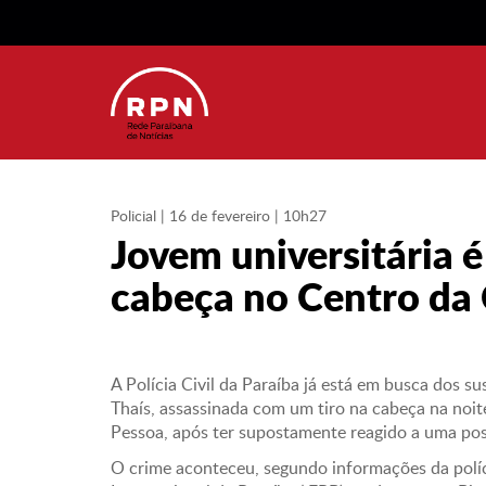
Policial
| 16 de fevereiro | 10h27
Jovem universitária 
cabeça no Centro da 
A Polícia Civil da Paraíba já está em busca dos s
Thaís, assassinada com um tiro na cabeça na noite
Pessoa, após ter supostamente reagido a uma poss
O crime aconteceu, segundo informações da políc