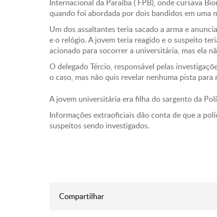
Internacional da Paraíba ( FPB), onde cursava B
quando foi abordada por dois bandidos em uma 
Um dos assaltantes teria sacado a arma e anuncia
e o relógio. A jovem teria reagido e o suspeito t
acionado para socorrer a universitária, mas ela não
O delegado Tércio, responsável pelas investigaçõ
o caso, mas não quis revelar nenhuma pista para 
A jovem universitária era filha do sargento da Polí
Informações extraoficiais dão conta de que a polí
suspeitos sendo investigados.
Compartilhar