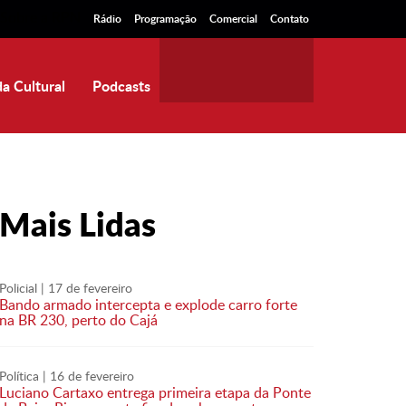
Sobre a RPN
Rádio
Programação
Comercial
Contato
a Cultural
Podcasts
Mais Lidas
Policial
| 17 de fevereiro
Bando armado intercepta e explode carro forte
na BR 230, perto do Cajá
Política
| 16 de fevereiro
Luciano Cartaxo entrega primeira etapa da Ponte