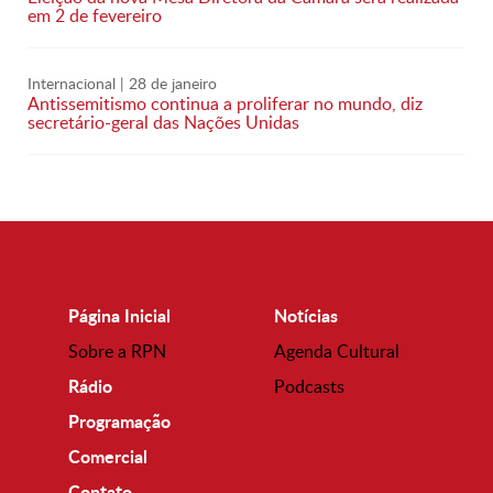
em 2 de fevereiro
Internacional
| 28 de janeiro
Antissemitismo continua a proliferar no mundo, diz
secretário-geral das Nações Unidas
Página Inicial
Notícias
Sobre a RPN
Agenda Cultural
Rádio
Podcasts
Programação
Comercial
Contato