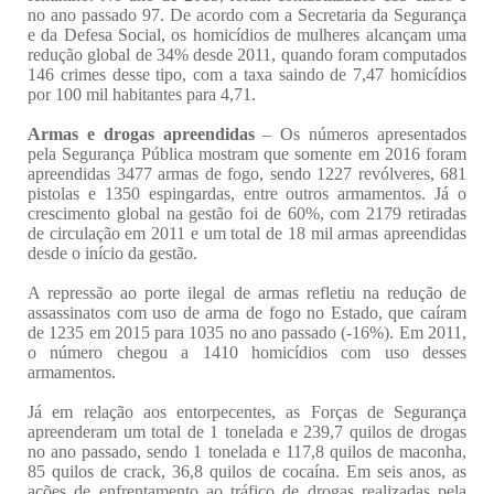
no ano passado 97. De acordo com a Secretaria da Segurança
e da Defesa Social, os homicídios de mulheres alcançam uma
redução global de 34% desde 2011, quando foram computados
146 crimes desse tipo, com a taxa saindo de 7,47 homicídios
por 100 mil habitantes para 4,71.
Armas e drogas apreendidas
– Os números apresentados
pela Segurança Pública mostram que somente em 2016 foram
apreendidas 3477 armas de fogo, sendo 1227 revólveres, 681
pistolas e 1350 espingardas, entre outros armamentos. Já o
crescimento global na gestão foi de 60%, com 2179 retiradas
de circulação em 2011 e um total de 18 mil armas apreendidas
desde o início da gestão.
A repressão ao porte ilegal de armas refletiu na redução de
assassinatos com uso de arma de fogo no Estado, que caíram
de 1235 em 2015 para 1035 no ano passado (-16%). Em 2011,
o número chegou a 1410 homicídios com uso desses
armamentos.
Já em relação aos entorpecentes, as Forças de Segurança
apreenderam um total de 1 tonelada e 239,7 quilos de drogas
no ano passado, sendo 1 tonelada e 117,8 quilos de maconha,
85 quilos de crack, 36,8 quilos de cocaína. Em seis anos, as
ações de enfrentamento ao tráfico de drogas realizadas pela