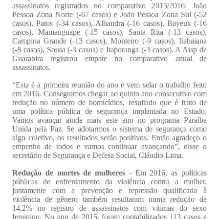
assassinatos registrados no comparativo 2015/2016: João
Pessoa Zona Norte (-67 casos) e João Pessoa Zona Sul (-52
casos), Patos (-34 casos), Alhandra (-16 casos), Bayeux (-16
casos), Mamanguape (-15 casos), Santa Rita (-13 casos),
Campina Grande (-13 casos), Monteiro (-9 casos), Itabaiana
(-8 casos), Sousa (-3 casos) e Itaporanga (-3 casos). A Aisp de
Guarabira registrou empate no comparativo anual de
assassinatos.
“Esta é a primeira reunião do ano e vem selar o trabalho feito
em 2016. Conseguimos chegar ao quinto ano consecutivo com
redução no número de homicídios, resultado que é fruto de
uma política pública de segurança implantada no Estado.
Vamos avançar ainda mais este ano no programa Paraíba
Unida pela Paz. Se adotarmos o sistema de segurança como
algo coletivo, os resultados serão positivos. Então agradeço o
empenho de todos e vamos continuar avançando”, disse o
secretário de Segurança e Defesa Social, Cláudio Lima.
Redução de mortes de mulheres
- Em 2016, as políticas
públicas de enfrentamento da violência contra a mulher,
juntamente com a prevenção e repressão qualificada à
violência de gênero também resultaram numa redução de
14,2% no registro de assassinatos com vítimas do sexo
feminino. No ano de 2015, foram contabilizados 113 casos e