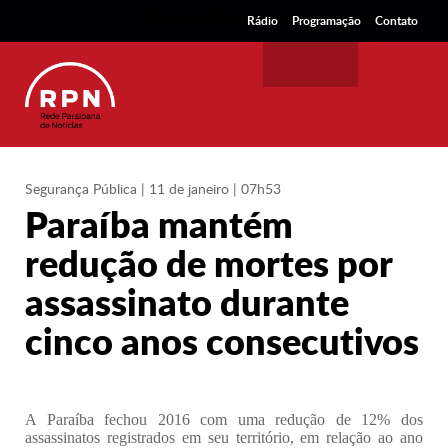
Sobre a RPN
Rádio
Programação
Contato
Segurança Pública
| 11 de janeiro | 07h53
Paraíba mantém
redução de mortes por
assassinato durante
cinco anos consecutivos
A Paraíba fechou 2016 com uma redução de 12% dos
assassinatos registrados em seu território, em relação ao ano